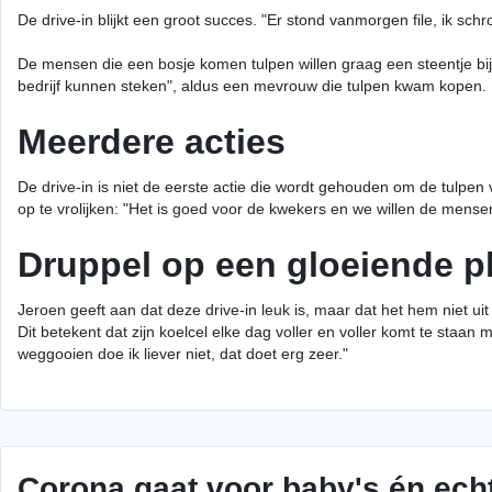
De drive-in blijkt een groot succes. "Er stond vanmorgen file, ik s
De mensen die een bosje komen tulpen willen graag een steentje bij
bedrijf kunnen steken", aldus een mevrouw die tulpen kwam kopen.
Meerdere acties
De drive-in is niet de eerste actie die wordt gehouden om de tulpen 
op te vrolijken: "Het is goed voor de kwekers en we willen de mens
Druppel op een gloeiende p
Jeroen geeft aan dat deze drive-in leuk is, maar dat het hem niet ui
Dit betekent dat zijn koelcel elke dag voller en voller komt te staa
weggooien doe ik liever niet, dat doet erg zeer."
Corona gaat voor baby's én ech