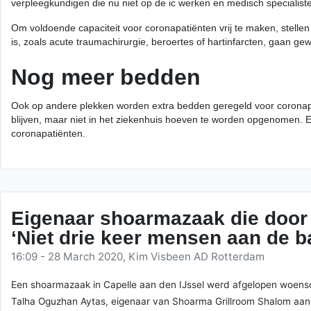
verpleegkundigen die nu niet op de ic werken en medisch specialisten
Om voldoende capaciteit voor coronapatiënten vrij te maken, stelle
is, zoals acute traumachirurgie, beroertes of hartinfarcten, gaan ge
Nog meer bedden
Ook op andere plekken worden extra bedden geregeld voor coronapati
blijven, maar niet in het ziekenhuis hoeven te worden opgenomen. Ee
coronapatiënten.
Eigenaar shoarmazaak die door
‘Niet drie keer mensen aan de b
16:09 - 28 March 2020, Kim Visbeen AD Rotterdam
Een shoarmazaak in Capelle aan den IJssel werd afgelopen woensda
Talha Oguzhan Aytas, eigenaar van Shoarma Grillroom Shalom aan 