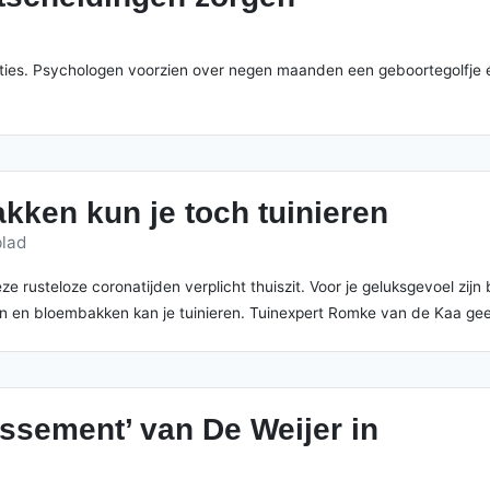
ties. Psychologen voorzien over negen maanden een geboortegolfje én
kken kun je toch tuinieren
blad
eze rusteloze coronatijden verplicht thuiszit. Voor je geluksgevoel z
n en bloembakken kan je tuinieren. Tuinexpert Romke van de Kaa geef
lissement’ van De Weijer in