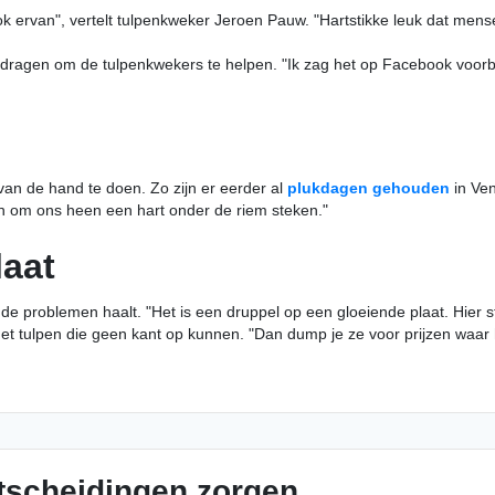
chrok ervan", vertelt tulpenkweker Jeroen Pauw. "Hartstikke leuk dat me
dragen om de tulpenkwekers te helpen. "Ik zag het op Facebook voorbi
van de hand te doen. Zo zijn er eerder al
plukdagen gehouden
in Ven
en om ons heen een hart onder de riem steken."
laat
t de problemen haalt. "Het is een druppel op een gloeiende plaat. Hier 
n met tulpen die geen kant op kunnen. "Dan dump je ze voor prijzen waar
tscheidingen zorgen