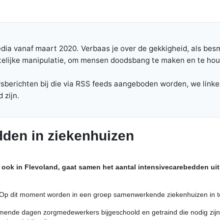
edia vanaf maart 2020.
Verbaas je over de gekkigheid, als be
telijke manipulatie, om mensen doodsbang te maken en te ho
erichten bij die via RSS feeds aangeboden worden, we linken 
 zijn.
dden in ziekenhuizen
ook in Flevoland, gaat samen het aantal intensivecarebedden ui
n. "Op dit moment worden in een groep samenwerkende ziekenhuizen in 
mende dagen zorgmedewerkers bijgeschoold en getraind die nodig zijn b